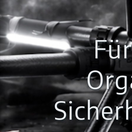
Fü
Org
Sicher