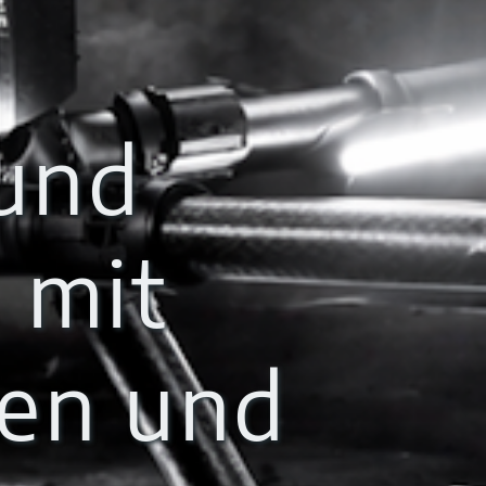
und
 mit
ben und