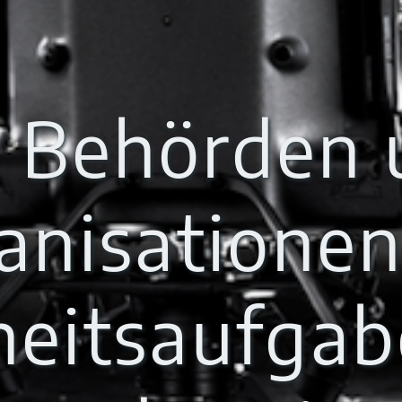
r Behörden 
anisationen
heitsaufga